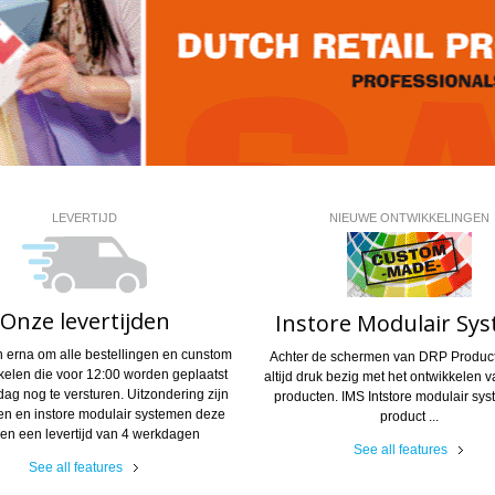
LEVERTIJD
NIEUWE ONTWIKKELINGEN
Onze levertijden
Instore Modulair Sy
n erna om alle bestellingen en cunstom
Achter de schermen van DRP Product
kelen die voor 12:00 worden geplaatst
altijd druk bezig met het ontwikkelen 
dag nog te versturen. Uitzondering zijn
producten. IMS Intstore modulair sys
en en instore modulair systemen deze
product ...
en een levertijd van 4 werkdagen
See all features
See all features