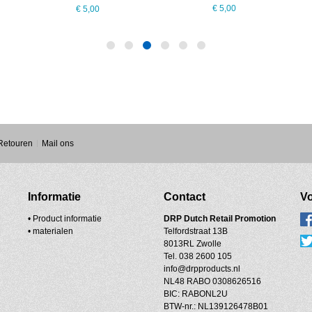
€ 5,00
€ 5,00
 Retouren
Mail ons
Informatie
Contact
Vo
• Product informatie
DRP
Dutch Retail Promotion
•
materialen
Telfordstraat 13B
8013RL Zwolle
Tel. 038 2600 105
info@drpproducts.nl
NL48 RABO 0308626516
BIC: RABONL2U
BTW-nr.: NL139126478B01