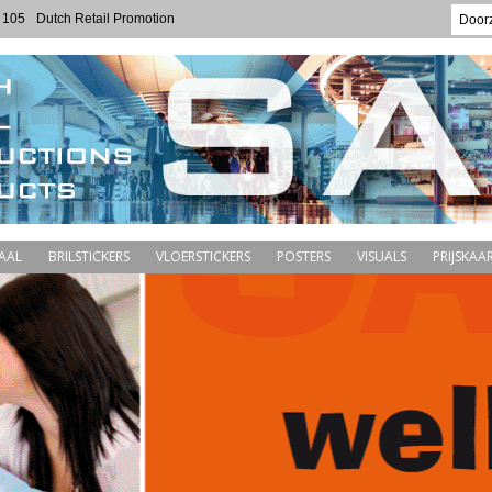
 105
Dutch Retail Promotion
AAL
BRILSTICKERS
VLOERSTICKERS
POSTERS
VISUALS
PRIJSKAAR