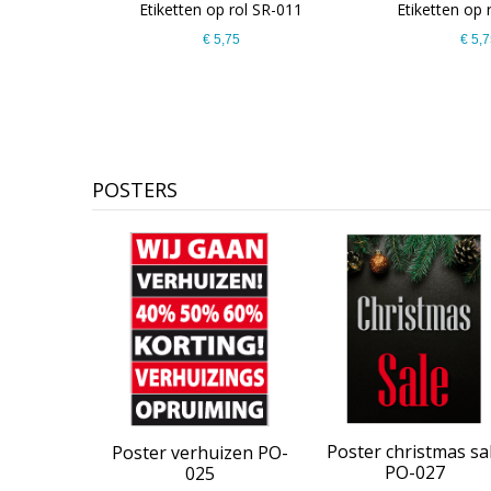
 SR-010
Etiketten op rol SR-011
Etiketten op 
€ 5,75
€ 5,7
POSTERS
klaas sale
Poster christmas sa
Poster verhuizen PO-
19
PO-027
025