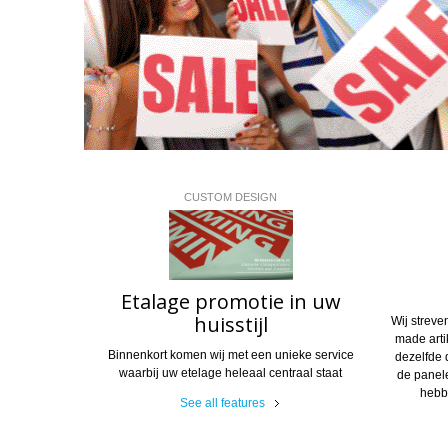
CUSTOM DESIGN
Etalage promotie in uw
huisstijl
Wij streve
made arti
Binnenkort komen wij met een unieke service
dezelfde 
waarbij uw etelage heleaal centraal staat
de panel
hebb
See all features