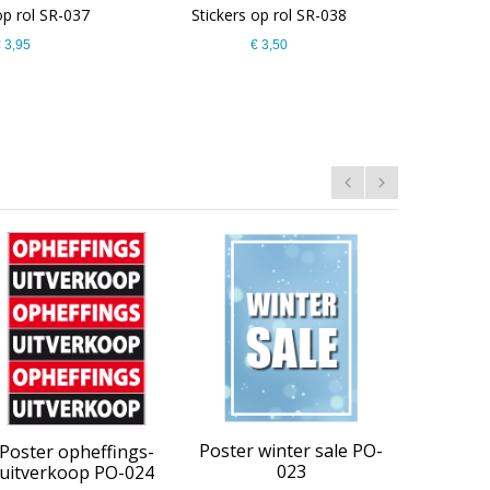
op rol SR-037
Stickers op rol SR-038
 3,95
€ 3,50
Poster k
Poster winter sale PO-
Poster opheffings-
023
uitverkoop PO-024