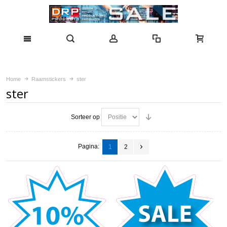
Home
Raamstickers
ster
ster
Sorteer op
Pagina:
1
2