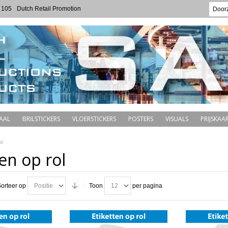
 105
Dutch Retail Promotion
AAL
BRILSTICKERS
VLOERSTICKERS
POSTERS
VISUALS
PRIJSKAAR
ol
en op rol
orteer op
Toon
per pagina