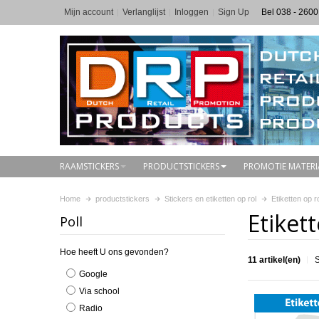
Mijn account
Verlanglijst
Inloggen
Sign Up
Bel 038 - 2600
RAAMSTICKERS
PRODUCTSTICKERS
PROMOTIE MATERI
Home
productstickers
Stickers en etiketten op rol
Etiketten op r
Etikett
Poll
Hoe heeft U ons gevonden?
11 artikel(en)
S
Google
Via school
Radio