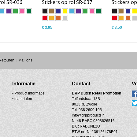
rol SR-036
Stickers op rol SR-037
Stickers op
€ 3,95
€ 3,50
 Retouren
Mail ons
Informatie
Contact
Vo
• Product informatie
DRP
Dutch Retail Promotion
•
materialen
Telfordstraat 13B
8013RL Zwolle
Tel. 038 2600 105
info@drpproducts.nl
NL48 RABO 0308626516
BIC: RABONL2U
BTW-nr.: NL139126478B01