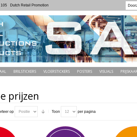
 105
Dutch Retail Promotion
AAL
BRILSTICKERS
VLOERSTICKERS
POSTERS
VISUALS
PRIJSKAAR
e prijzen
rteer op
Toon
per pagina