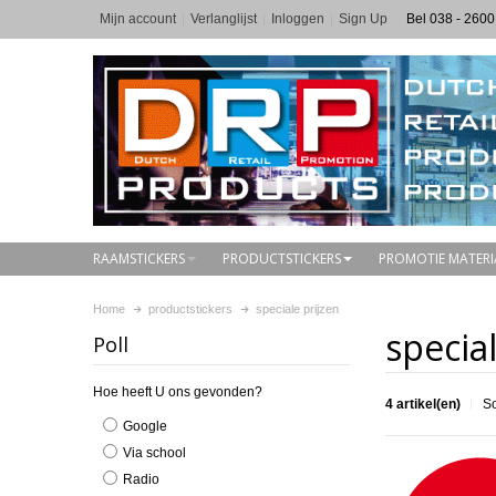
Mijn account
Verlanglijst
Inloggen
Sign Up
Bel 038 - 2600
RAAMSTICKERS
PRODUCTSTICKERS
PROMOTIE MATERI
Home
productstickers
speciale prijzen
special
Poll
Hoe heeft U ons gevonden?
4 artikel(en)
So
Google
Via school
Radio