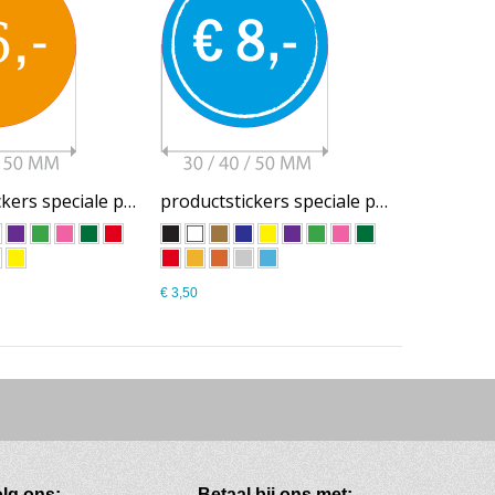
productstickers speciale prijs SP003
productstickers speciale prijs SP004
€ 3,50
lg ons:
Betaal bij ons met: