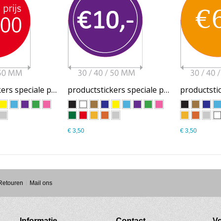
productstickers speciale prijs SP001
productstickers speciale prijs SP002
€ 3,50
€ 3,50
 Retouren
Mail ons
Informatie
Contact
Vo