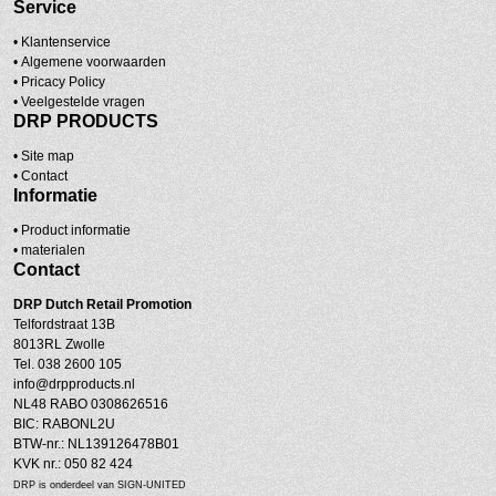
Service
• Klantenservice
•
Algemene voorwaarden
•
Pricacy Policy
•
Veelgestelde vragen
DRP PRODUCTS
•
Site map
•
Contact
Informatie
• Product informatie
•
materialen
Contact
DRP
Dutch Retail Promotion
Telfordstraat 13B
8013RL Zwolle
Tel. 038 2600 105
info@drpproducts.nl
NL48 RABO 0308626516
BIC: RABONL2U
BTW-nr.: NL139126478B01
KVK nr.: 050 82 424
DRP is onderdeel van SIGN-UNITED