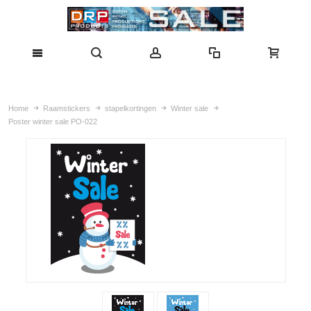
Home
Raamstickers
stapelkortingen
Winter sale
Poster winter sale PO-022