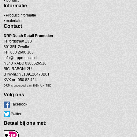
•
Contact
Informatie
• Product informatie
•
materialen
Contact
DRP
Dutch Retail Promotion
Telfordstraat 13B
8013RL Zwolle
Tel. 038 2600 105
info@drpproducts.nl
NL48 RABO 0308626516
BIC: RABONL2U
BTW-nr.: NL139126478B01
KVK nr.: 050 82 424
DRP is onderdeel van SIGN-UNITED
Volg ons:
Facebook
Twitter
Betaal bij ons met: