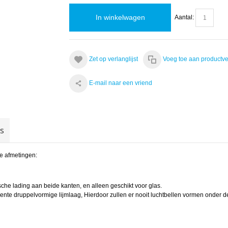
In winkelwagen
Aantal:
Zet op verlanglijst
Voeg toe aan productve
E-mail naar een vriend
gs
de afmetingen:
ische lading aan beide kanten, en alleen geschikt voor glas.
te druppelvormige lijmlaag, Hierdoor zullen er nooit luchtbellen vormen onder de 