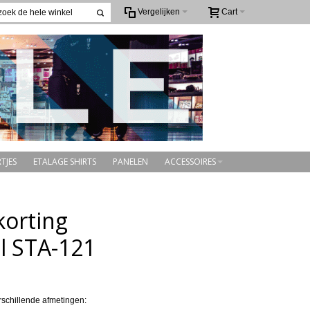
Vergelijken
Cart
TJES
ETALAGE SHIRTS
PANELEN
ACCESSOIRES
korting
el STA-121
rschillende afmetingen: