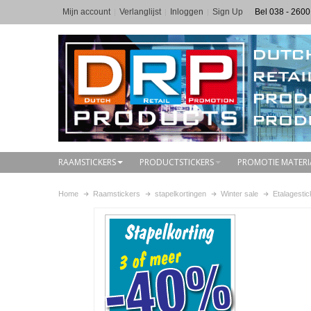
Mijn account
Verlanglijst
Inloggen
Sign Up
Bel 038 - 2600
RAAMSTICKERS
PRODUCTSTICKERS
PROMOTIE MATERI
Home
Raamstickers
stapelkortingen
Winter sale
Etalagestic