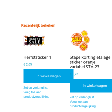
Recentelijk bekeken
Herfststicker 1
Stapelkorting etalage
sticker oranje
€ 2,65
variabel STA-23
€ 1,75
In winkelwagen
In winkelwagen
Zet op verlanglijst
Voeg toe aan
productvergelijking
Zet op verlanglijst
Voeg toe aan
productvergelijking