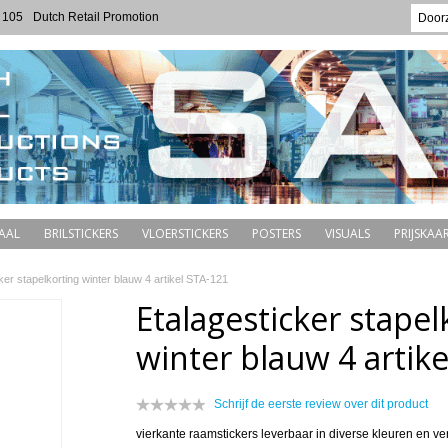
 105
Dutch Retail Promotion
AAL
BRILSTICKERS
VLOERSTICKERS
POSTERS
VISUALS
PRIJSKAAR
ker stapelkorting winter blauw 4 artikel STA-121
Etalagesticker stapel
winter blauw 4 artik
Schrijf de eerste review over dit product
vierkante raamstickers leverbaar in diverse kleuren en ve