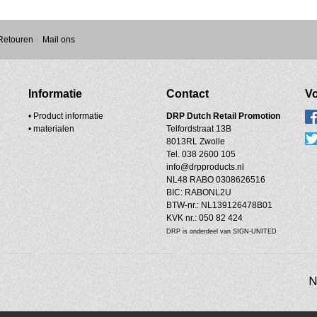
 Retouren
Mail ons
Informatie
Contact
Vo
• Product informatie
DRP
Dutch Retail Promotion
•
materialen
Telfordstraat 13B
8013RL Zwolle
Tel. 038 2600 105
info@drpproducts.nl
NL48 RABO 0308626516
BIC: RABONL2U
BTW-nr.: NL139126478B01
KVK nr.: 050 82 424
DRP is onderdeel van SIGN-UNITED
N