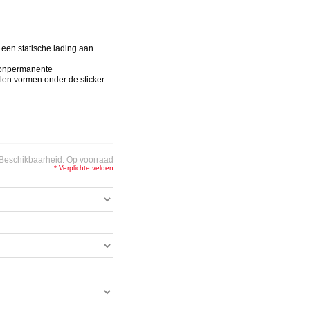
n een statische lading aan
nonpermanente
llen vormen onder de sticker.
Beschikbaarheid:
Op voorraad
* Verplichte velden