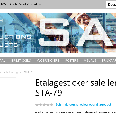
 105
Dutch Retail Promotion
AAL
BRILSTICKERS
VLOERSTICKERS
POSTERS
VISUALS
PRIJSKAAR
ker sale lente groen STA-79
Etalagesticker sale l
STA-79
Schrijf de eerste review over dit product
vierkante raamstickers leverbaar in diverse kleuren en ve