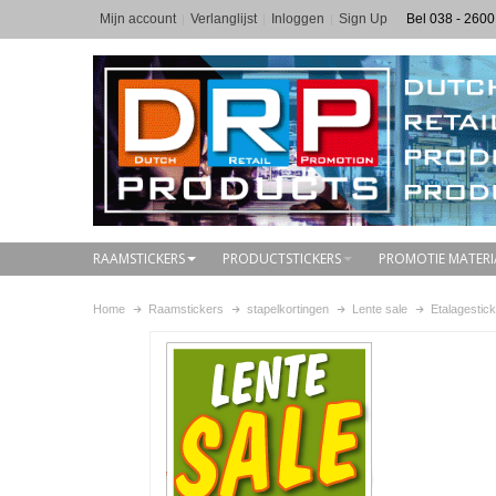
Mijn account
Verlanglijst
Inloggen
Sign Up
Bel 038 - 2600
RAAMSTICKERS
PRODUCTSTICKERS
PROMOTIE MATERI
Home
Raamstickers
stapelkortingen
Lente sale
Etalagestic