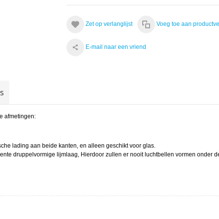
Zet op verlanglijst
Voeg toe aan productve
E-mail naar een vriend
gs
de afmetingen:
ische lading aan beide kanten, en alleen geschikt voor glas.
te druppelvormige lijmlaag, Hierdoor zullen er nooit luchtbellen vormen onder de 