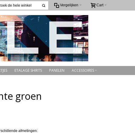
Vergelijken
Cart
TJES
ETALAGE SHIRTS
PANELEN
ACCESSOIRES
ente groen
rschillende afmetingen: