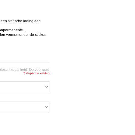
n een statische lading aan
nonpermanente
llen vormen onder de sticker.
Beschikbaarheid:
Op voorraad
* Verplichte velden