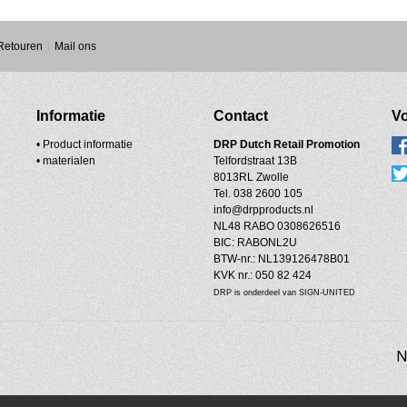
 Retouren
Mail ons
Informatie
Contact
Vo
• Product informatie
DRP
Dutch Retail Promotion
•
materialen
Telfordstraat 13B
8013RL Zwolle
Tel. 038 2600 105
info@drpproducts.nl
NL48 RABO 0308626516
BIC: RABONL2U
BTW-nr.: NL139126478B01
KVK nr.: 050 82 424
DRP is onderdeel van SIGN-UNITED
N