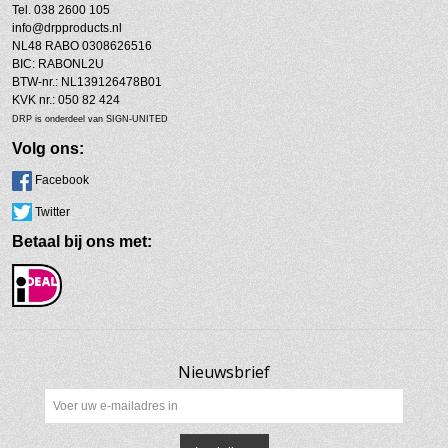
Tel. 038 2600 105
info@drpproducts.nl
NL48 RABO 0308626516
BIC: RABONL2U
BTW-nr.: NL139126478B01
KVK nr.: 050 82 424
DRP is onderdeel van SIGN-UNITED
Volg ons:
Facebook
Twitter
Betaal bij ons met:
Nieuwsbrief