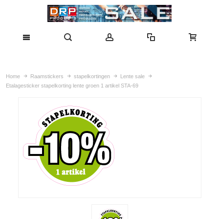
Home
Raamstickers
stapelkortingen
Lente sale
Etalagesticker stapelkorting lente groen 1 artikel STA-69