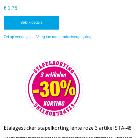
€ 1,75
Bekijk details
Zet op verlanglijst
Voeg toe aan productvergelijking
Etalagesticker stapelkorting lente roze 3 artikel STA-48