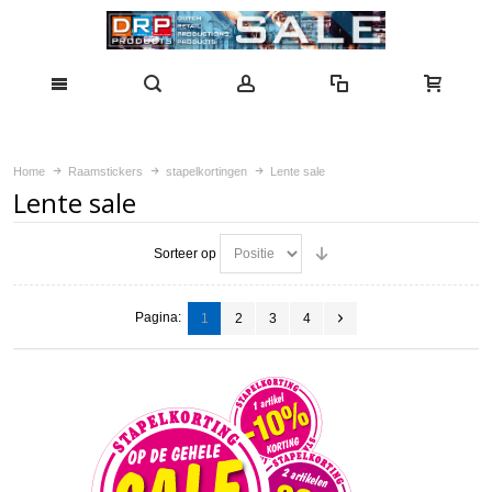
Home
Raamstickers
stapelkortingen
Lente sale
Lente sale
Sorteer op
Pagina:
1
2
3
4