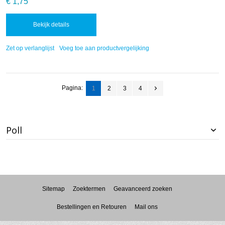
€ 1,75
Bekijk details
Zet op verlanglijst
Voeg toe aan productvergelijking
Pagina:
1
2
3
4
Poll
Sitemap
Zoektermen
Geavanceerd zoeken
Bestellingen en Retouren
Mail ons