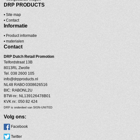
DRP PRODUCTS
•
Site map
•
Contact
Informatie
• Product informatie
•
materialen
Contact
DRP
Dutch Retail Promotion
Telfordstraat 13B
8013RL Zwolle
Tel. 038 2600 105
info@drpproducts.nl
NL48 RABO 0308626516
BIC: RABONL2U
BTW-nr.: NL139126478B01
KVK nr.: 050 82 424
DRP is onderdeel van SIGN-UNITED
Volg ons:
Facebook
Twitter