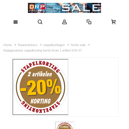
Home
Raamstickers
stapelkortingen
herfst sale
Etalagesticker stapelkorting herfst bruin 1 artikel STA-37