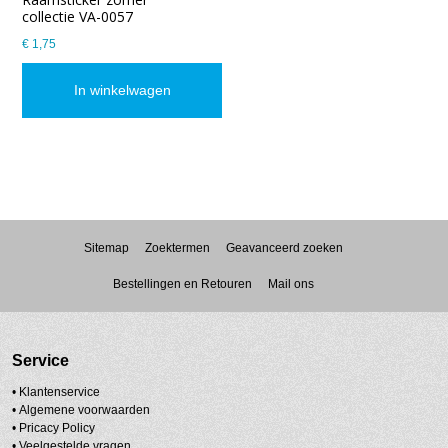
collectie VA-0057
€ 1,75
In winkelwagen
Sitemap
Zoektermen
Geavanceerd zoeken
Bestellingen en Retouren
Mail ons
Service
• Klantenservice
•
Algemene voorwaarden
•
Pricacy Policy
•
Veelgestelde vragen