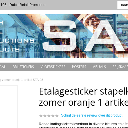
 105
Dutch Retail Promotion
AAL
BRILSTICKERS
VLOERSTICKERS
POSTERS
VISUALS
PRIJSKAAR
ng zomer oranje 1 artikel STA-93
Etalagesticker stapel
zomer oranje 1 artik
Schrijf de eerste review over dit product
Ronde kortingstickers leverbaar in diverse kleuren en af