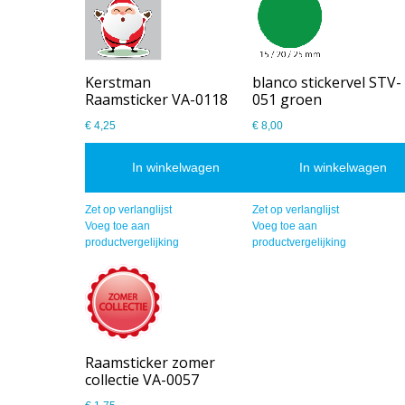
Kerstman
blanco stickervel STV-
Raamsticker VA-0118
051 groen
€ 4,25
€ 8,00
In winkelwagen
In winkelwagen
Zet op verlanglijst
Zet op verlanglijst
Voeg toe aan
Voeg toe aan
productvergelijking
productvergelijking
Raamsticker zomer
collectie VA-0057