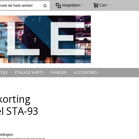
Vergelijken
Cart
TJES
ETALAGE SHIRTS
PANELEN
ACCESSOIRES
korting
el STA-93
metingen.