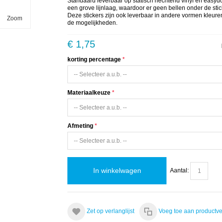
Standaard leverbaar op statisch hechtend vinyl en easyd
een grove lijnlaag, waardoor er geen bellen onder de sti
Deze stickers zijn ook leverbaar in andere vormen kleur
Zoom
de mogelijkheden.
€ 1,75
korting percentage
Materiaalkeuze
Afmeting
In winkelwagen
Aantal:
Zet op verlanglijst
Voeg toe aan productve