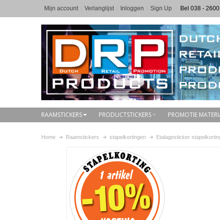
Mijn account
Verlanglijst
Inloggen
Sign Up
Bel 038 - 2600
RAAMSTICKERS
PRODUCTSTICKERS
PROMOTIE MATERI
Home
Raamstickers
stapelkortingen
Etalagesticker stapelkorti