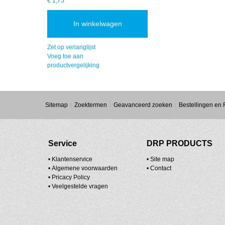
€ 1,75
In winkelwagen
Zet op verlanglijst
Voeg toe aan
productvergelijking
Sitemap
Zoektermen
Geavanceerd zoeken
Bestellingen en
Service
DRP PRODUCTS
• Klantenservice
•
Site map
•
Algemene voorwaarden
•
Contact
•
Pricacy Policy
•
Veelgestelde vragen