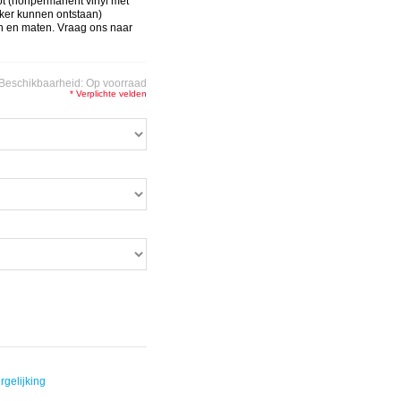
ot (nonpermanent vinyl met
cker kunnen ontstaan)
en en maten. Vraag ons naar
Beschikbaarheid:
Op voorraad
* Verplichte velden
rgelijking