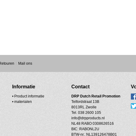
 Retouren
Mail ons
Informatie
Contact
Vo
• Product informatie
DRP
Dutch Retail Promotion
•
materialen
Telfordstraat 13B
8013RL Zwolle
Tel. 038 2600 105
info@drpproducts.nl
NL48 RABO 0308626516
BIC: RABONL2U
BTW-nr.: NL139126478B01