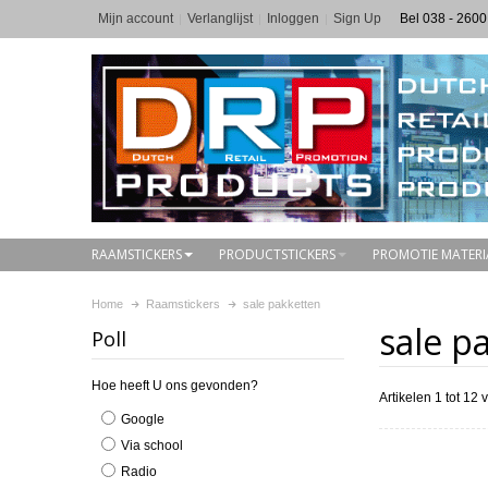
Mijn account
Verlanglijst
Inloggen
Sign Up
Bel 038 - 2600
RAAMSTICKERS
PRODUCTSTICKERS
PROMOTIE MATERI
Home
Raamstickers
sale pakketten
sale p
Poll
Hoe heeft U ons gevonden?
Artikelen 1 tot 12 
Google
Via school
Radio