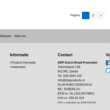
Pagina:
1
2
 Retouren
Mail ons
Informatie
Contact
Vo
• Product informatie
DRP
Dutch Retail Promotion
•
materialen
Telfordstraat 13B
8013RL Zwolle
Tel. 038 2600 105
info@drpproducts.nl
NL48 RABO 0308626516
BIC: RABONL2U
BTW-nr.: NL139126478B01
KVK nr.: 050 82 424
DRP is onderdeel van SIGN-UNITED