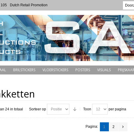
 105
Dutch Retail Promotion
AAL
BRILSTICKERS
VLOERSTICKERS
POSTERS
VISUALS
PRIJSKAAR
akketten
van 24 in totaal
Sorteer op
Toon
per pagina
Pagina:
1
2