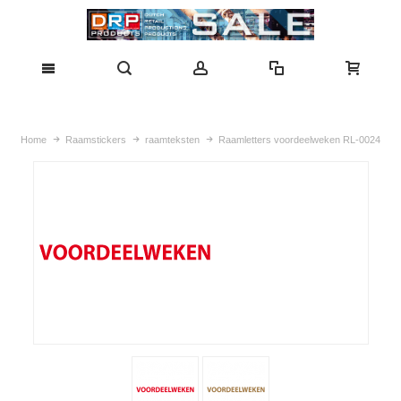
Home
Raamstickers
raamteksten
Raamletters voordeelweken RL-0024