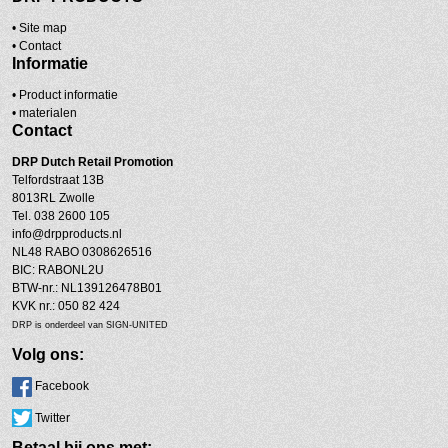
•
Site map
•
Contact
Informatie
• Product informatie
•
materialen
Contact
DRP
Dutch Retail Promotion
Telfordstraat 13B
8013RL Zwolle
Tel. 038 2600 105
info@drpproducts.nl
NL48 RABO 0308626516
BIC: RABONL2U
BTW-nr.: NL139126478B01
KVK nr.: 050 82 424
DRP is onderdeel van SIGN-UNITED
Volg ons:
Facebook
Twitter
Betaal bij ons met: