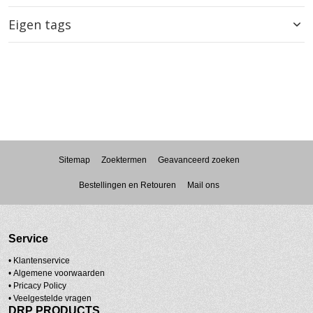
Eigen tags
Sitemap
Zoektermen
Geavanceerd zoeken
Bestellingen en Retouren
Mail ons
Service
• Klantenservice
•
Algemene voorwaarden
•
Pricacy Policy
•
Veelgestelde vragen
DRP PRODUCTS