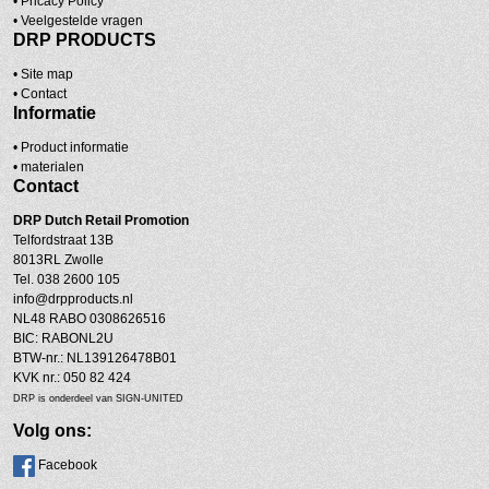
•
Pricacy Policy
•
Veelgestelde vragen
DRP PRODUCTS
•
Site map
•
Contact
Informatie
• Product informatie
•
materialen
Contact
DRP
Dutch Retail Promotion
Telfordstraat 13B
8013RL Zwolle
Tel. 038 2600 105
info@drpproducts.nl
NL48 RABO 0308626516
BIC: RABONL2U
BTW-nr.: NL139126478B01
KVK nr.: 050 82 424
DRP is onderdeel van SIGN-UNITED
Volg ons:
Facebook