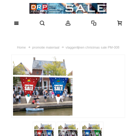
Home
promotie materiaal
vlaggenlijnen christmas sale PM-008