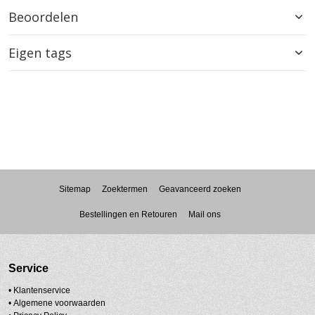
Beoordelen
Eigen tags
Sitemap
Zoektermen
Geavanceerd zoeken
Bestellingen en Retouren
Mail ons
Service
• Klantenservice
•
Algemene voorwaarden