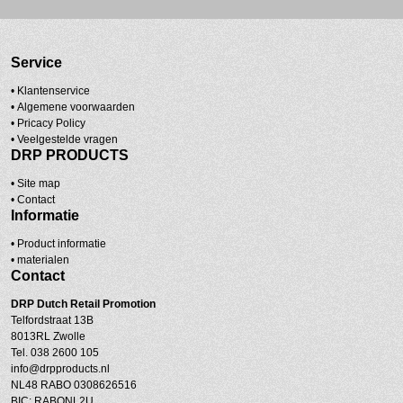
Service
• Klantenservice
•
Algemene voorwaarden
•
Pricacy Policy
•
Veelgestelde vragen
DRP PRODUCTS
•
Site map
•
Contact
Informatie
• Product informatie
•
materialen
Contact
DRP
Dutch Retail Promotion
Telfordstraat 13B
8013RL Zwolle
Tel. 038 2600 105
info@drpproducts.nl
NL48 RABO 0308626516
BIC: RABONL2U