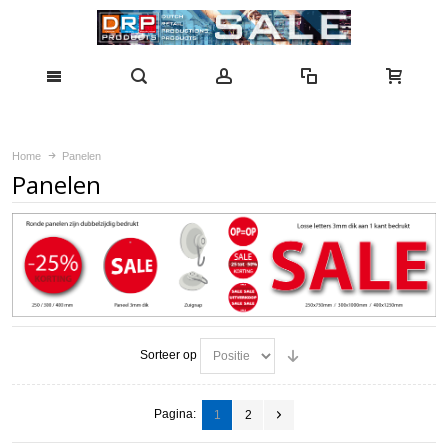
Home
Panelen
Panelen
Sorteer op
Pagina:
1
2