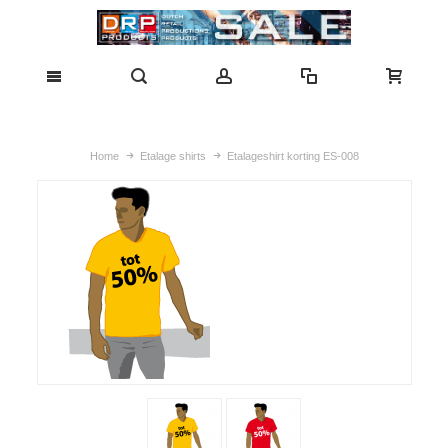
Home
Etalage shirts
Etalageshirt korting ES-008