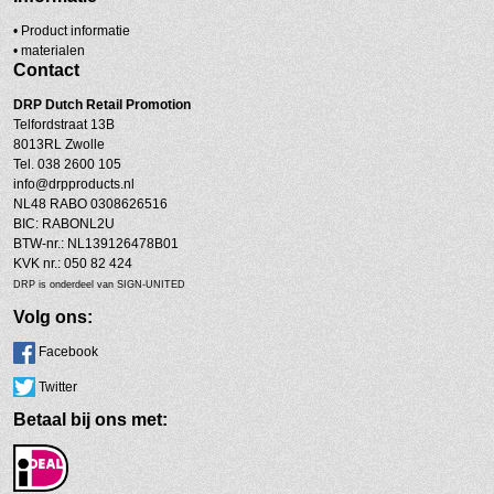
• Product informatie
•
materialen
Contact
DRP
Dutch Retail Promotion
Telfordstraat 13B
8013RL Zwolle
Tel. 038 2600 105
info@drpproducts.nl
NL48 RABO 0308626516
BIC: RABONL2U
BTW-nr.: NL139126478B01
KVK nr.: 050 82 424
DRP is onderdeel van SIGN-UNITED
Volg ons:
Facebook
Twitter
Betaal bij ons met: