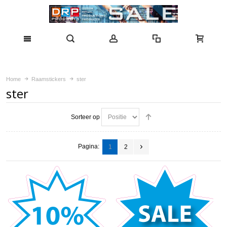
Home
Raamstickers
ster
ster
Sorteer op
Pagina:
1
2