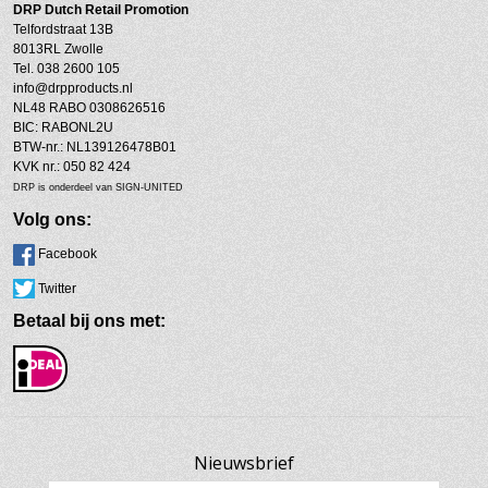
DRP
Dutch Retail Promotion
Telfordstraat 13B
8013RL Zwolle
Tel. 038 2600 105
info@drpproducts.nl
NL48 RABO 0308626516
BIC: RABONL2U
BTW-nr.: NL139126478B01
KVK nr.: 050 82 424
DRP is onderdeel van SIGN-UNITED
Volg ons:
Facebook
Twitter
Betaal bij ons met:
Nieuwsbrief