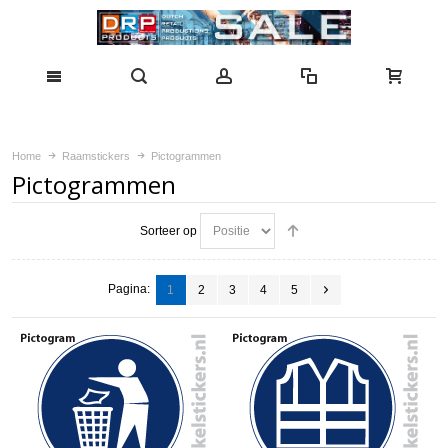
Home
Raamstickers
Pictogrammen
Pictogrammen
Sorteer op
Pagina:
1
2
3
4
5