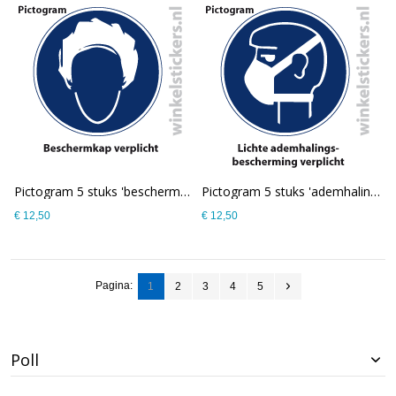
Pictogram 5 stuks 'beschermkap' PICTO-176
Pictogram 5 stuks 'ademhaling' PICTO-175
€ 12,50
€ 12,50
Pagina:
1
2
3
4
5
Poll