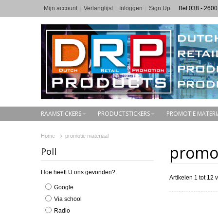
Mijn account
Verlanglijst
Inloggen
Sign Up
Bel 038 - 2600
RAAMSTICKERS
PRODUCTSTICKERS
PROMOTIE MATERI
Home
promotie materiaal
promot
Poll
Hoe heeft U ons gevonden?
Artikelen 1 tot 12 
Google
Via school
Radio