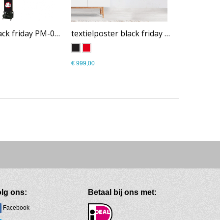
skytube black friday PM-007
textielposter black friday PM-006
€ 999,00
lg ons:
Betaal bij ons met:
Facebook