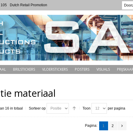
 105
Dutch Retail Promotion
AAL
BRILSTICKERS
VLOERSTICKERS
POSTERS
VISUALS
PRIJSKAAR
ie materiaal
van 16 in totaal
Sorteer op
Toon
per pagina
Pagina:
1
2