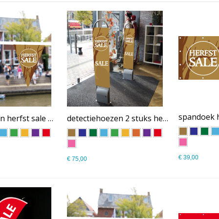
vlaggenlijnen herfst sale PM-017
detectiehoezen 2 stuks herfst sale PM-015
€ 39,00
€ 75,00