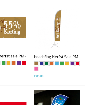
spandoek herfst sale PM-013
beachflag Herfst Sale PM-016
€ 85,00