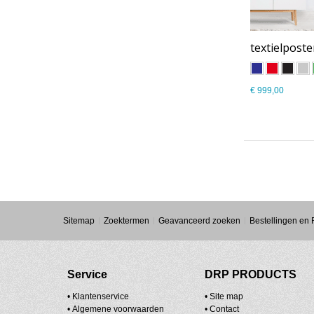
€ 999,00
Sitemap
Zoektermen
Geavanceerd zoeken
Bestellingen en
Service
DRP PRODUCTS
• Klantenservice
•
Site map
•
Algemene voorwaarden
•
Contact