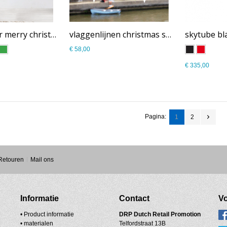
textielposter merry christmas PM-009
vlaggenlijnen christmas sale PM-008
€ 58,00
€ 335,00
Pagina:
1
2
 Retouren
Mail ons
Informatie
Contact
Vo
• Product informatie
DRP
Dutch Retail Promotion
•
materialen
Telfordstraat 13B