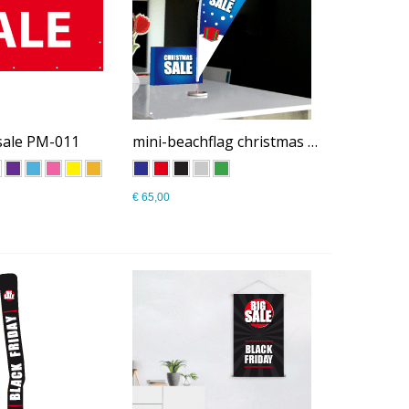
sale PM-011
mini-beachflag christmas sale PM-010
€ 65,00