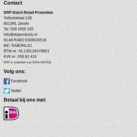
Contact
DRP
Dutch Retail Promotion
Telfordstraat 13B
8013RL Zwolle
Tel. 038 2600 105
info@drpproducts.nl
NL48 RABO 0308626516
BIC: RABONL2U
BTW-nr.: NL139126478B01
KVK nr.: 050 82 424
DRP is onderdeel van SIGN-UNITED
Volg ons:
Facebook
Twitter
Betaal bij ons met: